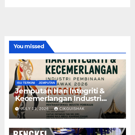
You missed
ISU TERKINI
JEMPUTAN
Jemputan Hari Integriti &
Kecemerlangan Industri
Pembinaan Sarawak 2026
JULY 13, 2026
CIKGUISHAK
(IECONS 2026)